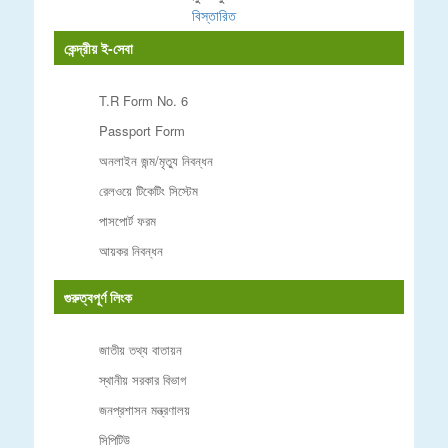
বিস্তারিত
কেন্দ্রীয় ই-সেবা
T.R Form No. 6
Passport Form
অনলাইন জন্ম/মৃত্যু নিবন্ধন
রেলওয়ে টিকেটিং সিস্টেম
পাসপোর্ট ফরম
আয়কর নিবন্ধন
গুরুত্বপূর্ণ লিংক
জাতীয় তথ্য বাতায়ন
স্থানীয় সরকার বিভাগ
জনপ্রশাসন মন্ত্রণালয়
সিপিটিউ