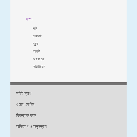
সম্পদ
জমি
খেয়াঘাট
পুকুর
মার্কেট
ডাকবাংলো
অডিটরিয়াম
সাইট ম্যাপ
ওয়েব এডমিন
ফিডব্যাক ফরম
অভিযোগ ও অনুসন্ধান