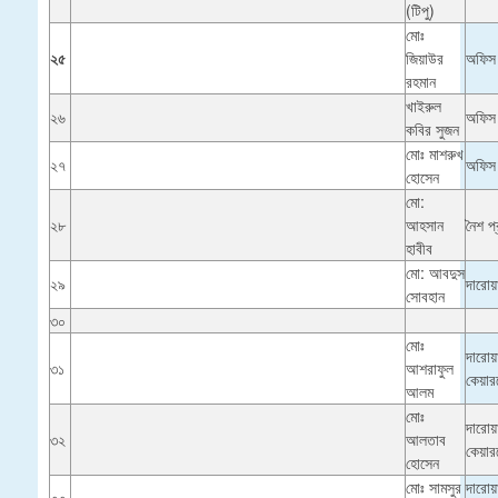
(টিপু)
মোঃ
২৫
জিয়াউর
অফিস
রহমান
খাইরুল
২৬
অফিস
কবির সুজন
মোঃ মাশরুখ
২৭
অফিস
হোসেন
মো:
২৮
আহসান
নৈশ প্
হাবীব
মো: আবদুস
২৯
দারোয়
সোবহান
৩০
মোঃ
দারোয়
৩১
আশরাফুল
কেয়ার
আলম
মোঃ
দারোয়
৩২
আলতাব
কেয়ার
হোসেন
মোঃ সামসুর
দারোয়
৩৩