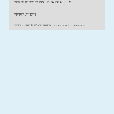
সাইটটি শেষ হাল-নাগাদ করা হয়েছে:
28-07-2026 13:42:10
সামাজিক যোগাযোগ
ডিজাইন & ডেভেলপড বাইঃ এফএলআইটিঃ ০১৮৭২৭৮৮৫৯২ / ০১৭২৯৭২৪২৩২