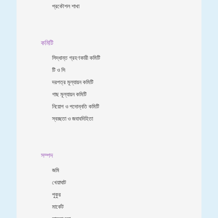
প্রকৌশল শাখা
কমিটি
সিদ্ধান্ত গ্রহণকারী কমিটি
টি ও সি
দরপত্র মূল্যায়ন কমিটি
গাছ মূল্যায়ন কমিটি
নিয়োগ ও পদোন্নতি কমিটি
স্বচ্ছতা ও জবাবদিহিতা
সম্পদ
জমি
খেয়াঘাট
পুকুর
মার্কেট