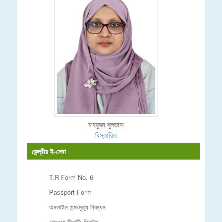
মাহফুজা সুলতানা
বিস্তারিত
কেন্দ্রীয় ই-সেবা
T.R Form No. 6
Passport Form
অনলাইন জন্ম/মৃত্যু নিবন্ধন
রেলওয়ে টিকেটিং সিস্টেম