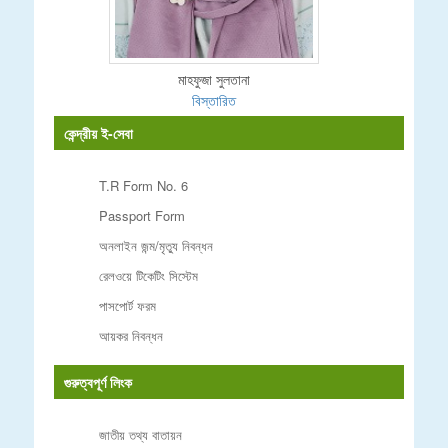
মাহফুজা সুলতানা
বিস্তারিত
কেন্দ্রীয় ই-সেবা
T.R Form No. 6
Passport Form
অনলাইন জন্ম/মৃত্যু নিবন্ধন
রেলওয়ে টিকেটিং সিস্টেম
পাসপোর্ট ফরম
আয়কর নিবন্ধন
গুরুত্বপূর্ণ লিংক
জাতীয় তথ্য বাতায়ন