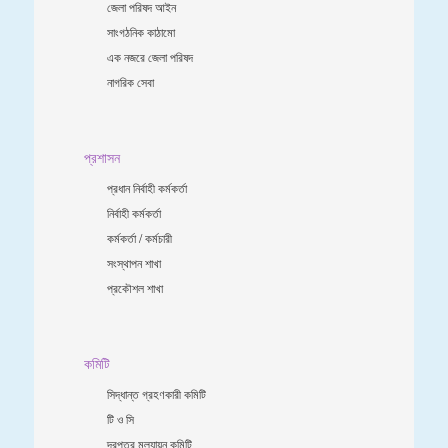
জেলা পরিষদ আইন
সাংগঠনিক কাঠামো
এক নজরে জেলা পরিষদ
নাগরিক সেবা
প্রশাসন
প্রধান নির্বাহী কর্মকর্তা
নির্বাহী কর্মকর্তা
কর্মকর্তা / কর্মচারী
সংস্থাপন শাখা
প্রকৌশল শাখা
কমিটি
সিদ্ধান্ত গ্রহণকারী কমিটি
টি ও সি
দরপত্র মূল্যায়ন কমিটি