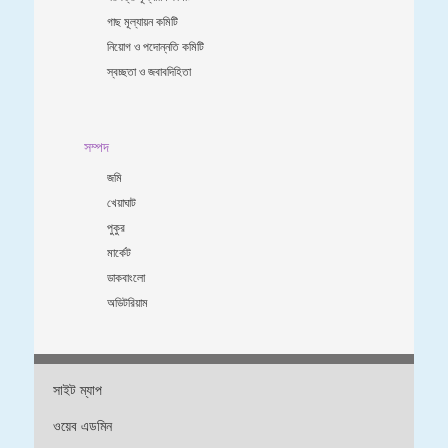
গাছ মূল্যায়ন কমিটি
নিয়োগ ও পদোন্নতি কমিটি
স্বচ্ছতা ও জবাবদিহিতা
সম্পদ
জমি
খেয়াঘাট
পুকুর
মার্কেট
ডাকবাংলো
অডিটরিয়াম
সাইট ম্যাপ
ওয়েব এডমিন