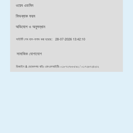
ওয়েব এডমিন
ফিডব্যাক ফরম
অভিযোগ ও অনুসন্ধান
সাইটটি শেষ হাল-নাগাদ করা হয়েছে:
28-07-2026 13:42:10
সামাজিক যোগাযোগ
ডিজাইন & ডেভেলপড বাইঃ এফএলআইটিঃ ০১৮৭২৭৮৮৫৯২ / ০১৭২৯৭২৪২৩২