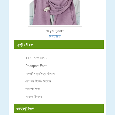
মাহফুজা সুলতানা
বিস্তারিত
কেন্দ্রীয় ই-সেবা
T.R Form No. 6
Passport Form
অনলাইন জন্ম/মৃত্যু নিবন্ধন
রেলওয়ে টিকেটিং সিস্টেম
পাসপোর্ট ফরম
আয়কর নিবন্ধন
গুরুত্বপূর্ণ লিংক