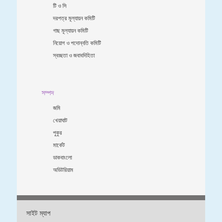
টি ও সি
দরপত্র মূল্যায়ন কমিটি
গাছ মূল্যায়ন কমিটি
নিয়োগ ও পদোন্নতি কমিটি
স্বচ্ছতা ও জবাবদিহিতা
সম্পদ
জমি
খেয়াঘাট
পুকুর
মার্কেট
ডাকবাংলো
অডিটরিয়াম
সাইট ম্যাপ