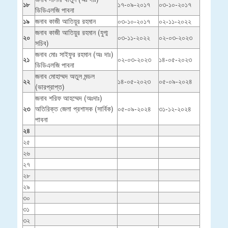
১৮
১৭-০৯-২০১৭
০৩-১০-২০১৭
ডিডিএলজি পাবনা
১৯
জনাব কাজী আতিয়ুর রহমান
০৩-১০-২০১৭
০২-১১-২০২২
জনাব কাজী আতিয়ুর রহমান (যুগ্ম
২০
০৩-১১-২০২২
০২-০৩-২০২৩
সচিব)
জনাব মোঃ সাইফুর রহমান (অঃ দাঃ)
২১
০২-০৩-২০২৩
১৪-০৫-২০২৩
ডিডিএলজি পাবনা
জনাব মোহাম্মদ অতুল মন্ডল
২২
১৪-০৫-২০২৩
০৫-০৯-২০২৪
(ভারপ্রাপ্ত)
জনাব শরিফ আহম্মেদ (অঃদাঃ)
২৩
অতিরিক্ত জেলা প্রশাসক (সার্বিক)
০৫-০৯-২০২৪
৩১-১২-২০২৪
পাবনা
২৪
২৫
২৬
২৭
২৮
২৯
৩০
৩১
৩২