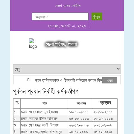
জেলা ওয়েব পোর্টাল
সোমবার, আগস্ট ১০, ২০২৬
জেলা পরিষদ, পাবনা
নতুন তালিকাভুুক্ত ও ঠিকাদারী লাইসেন্স নবায়ন বিজ্ঞপ্তি ২০২৬
য
খবর
পূর্বতন প্রধান নির্বাহী কর্মকর্তাগণ
নং
প্রস্থান
নাম
আগমন
১
জনাব মোঃ রেস্তাদুল ইসলাম
১৯-০৪-২০০১
২৮-১০-২০০১
২
জনাব আয়েজ উদ্দিন আহমেদ
০৫-০৫-২০০৩
২৬-১২-২০০৬
৩
জনাব মোঃ সদর আলী বিশ্বাস
২৬-১২-২০০৬
১০-১১-২০০৯
৪
জনাব মোঃ আব্দুল্লাহ আল মামুন
১০-১১-২০০৯
১৫-১২-২০১০