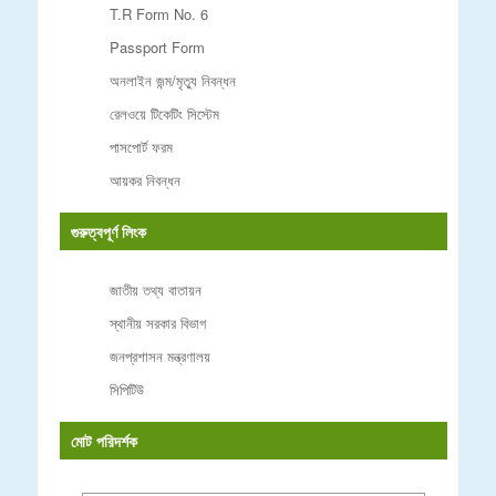
T.R Form No. 6
Passport Form
অনলাইন জন্ম/মৃত্যু নিবন্ধন
রেলওয়ে টিকেটিং সিস্টেম
পাসপোর্ট ফরম
আয়কর নিবন্ধন
গুরুত্বপূর্ণ লিংক
জাতীয় তথ্য বাতায়ন
স্থানীয় সরকার বিভাগ
জনপ্রশাসন মন্ত্রণালয়
সিপিটিউ
মোট পরিদর্শক