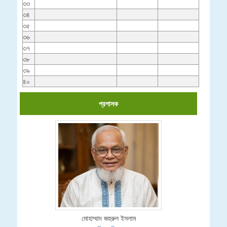
৩৩
৩৪
৩৫
৩৬
৩৭
৩৮
৩৯
৪০
প্রশাসক
মোহাম্মাদ জহুরুল ইসলাম