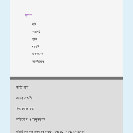
সম্পদ
জমি
খেয়াঘাট
পুকুর
মার্কেট
ডাকবাংলো
অডিটরিয়াম
সাইট ম্যাপ
ওয়েব এডমিন
ফিডব্যাক ফরম
অভিযোগ ও অনুসন্ধান
সাইটটি শেষ হাল-নাগাদ করা হয়েছে:
28-07-2026 13:42:10