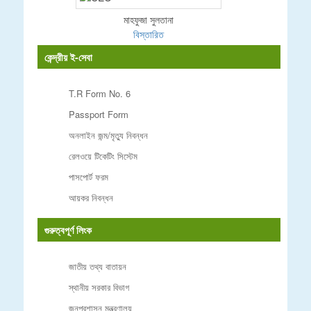
মাহফুজা সুলতানা
বিস্তারিত
কেন্দ্রীয় ই-সেবা
T.R Form No. 6
Passport Form
অনলাইন জন্ম/মৃত্যু নিবন্ধন
রেলওয়ে টিকেটিং সিস্টেম
পাসপোর্ট ফরম
আয়কর নিবন্ধন
গুরুত্বপূর্ণ লিংক
জাতীয় তথ্য বাতায়ন
স্থানীয় সরকার বিভাগ
জনপ্রশাসন মন্ত্রণালয়