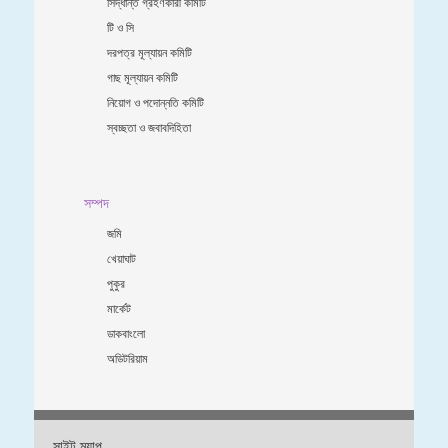
সিদ্ধান্ত গ্রহণকারী কমিটি
টি ও সি
দরপত্র মূল্যায়ন কমিটি
গাছ মূল্যায়ন কমিটি
নিয়োগ ও পদোন্নতি কমিটি
স্বচ্ছতা ও জবাবদিহিতা
সম্পদ
জমি
খেয়াঘাট
পুকুর
মার্কেট
ডাকবাংলো
অডিটরিয়াম
সাইট ম্যাপ