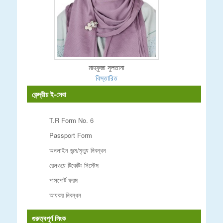
মাহফুজা সুলতানা
বিস্তারিত
কেন্দ্রীয় ই-সেবা
T.R Form No. 6
Passport Form
অনলাইন জন্ম/মৃত্যু নিবন্ধন
রেলওয়ে টিকেটিং সিস্টেম
পাসপোর্ট ফরম
আয়কর নিবন্ধন
গুরুত্বপূর্ণ লিংক