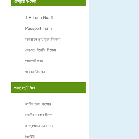
কেন্দ্রীয় ই-সেবা
T.R Form No. 6
Passport Form
অনলাইন জন্ম/মৃত্যু নিবন্ধন
রেলওয়ে টিকেটিং সিস্টেম
পাসপোর্ট ফরম
আয়কর নিবন্ধন
গুরুত্বপূর্ণ লিংক
জাতীয় তথ্য বাতায়ন
স্থানীয় সরকার বিভাগ
জনপ্রশাসন মন্ত্রণালয়
সিপিটিউ