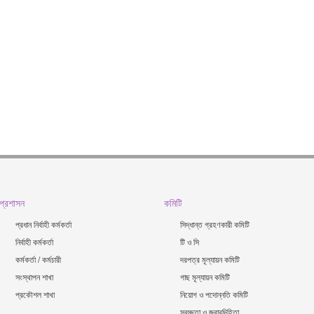
প্রশাসন
কমিটি
প্রধান নির্বাহী কর্মকর্তা
সিদ্ধান্ত গ্রহণকারী কমিটি
নির্বাহী কর্মকর্তা
টি ও সি
কর্মকর্তা / কর্মচারী
দরপত্র মূল্যায়ন কমিটি
সংস্থাপন শাখা
গাছ মূল্যায়ন কমিটি
প্রকৌশল শাখা
নিয়োগ ও পদোন্নতি কমিটি
স্বচ্ছতা ও জবাবদিহিতা