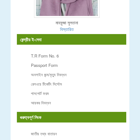
মাহফুজা সুলতানা
বিস্তারিত
কেন্দ্রীয় ই-সেবা
T.R Form No. 6
Passport Form
অনলাইন জন্ম/মৃত্যু নিবন্ধন
রেলওয়ে টিকেটিং সিস্টেম
পাসপোর্ট ফরম
আয়কর নিবন্ধন
গুরুত্বপূর্ণ লিংক
জাতীয় তথ্য বাতায়ন