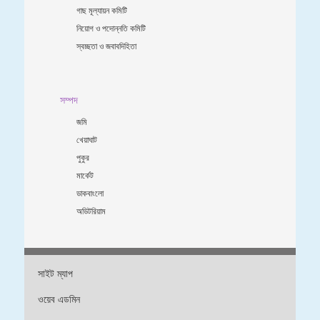
গাছ মূল্যায়ন কমিটি
নিয়োগ ও পদোন্নতি কমিটি
স্বচ্ছতা ও জবাবদিহিতা
সম্পদ
জমি
খেয়াঘাট
পুকুর
মার্কেট
ডাকবাংলো
অডিটরিয়াম
সাইট ম্যাপ
ওয়েব এডমিন