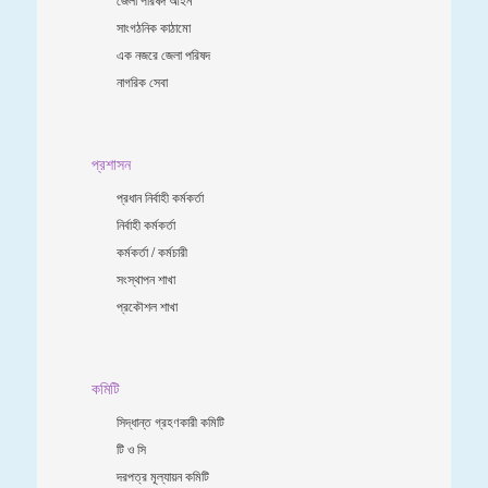
সাংগঠনিক কাঠামো
এক নজরে জেলা পরিষদ
নাগরিক সেবা
প্রশাসন
প্রধান নির্বাহী কর্মকর্তা
নির্বাহী কর্মকর্তা
কর্মকর্তা / কর্মচারী
সংস্থাপন শাখা
প্রকৌশল শাখা
কমিটি
সিদ্ধান্ত গ্রহণকারী কমিটি
টি ও সি
দরপত্র মূল্যায়ন কমিটি