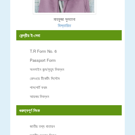
মাহফুজা সুলতানা
বিস্তারিত
কেন্দ্রীয় ই-সেবা
T.R Form No. 6
Passport Form
অনলাইন জন্ম/মৃত্যু নিবন্ধন
রেলওয়ে টিকেটিং সিস্টেম
পাসপোর্ট ফরম
আয়কর নিবন্ধন
গুরুত্বপূর্ণ লিংক
জাতীয় তথ্য বাতায়ন