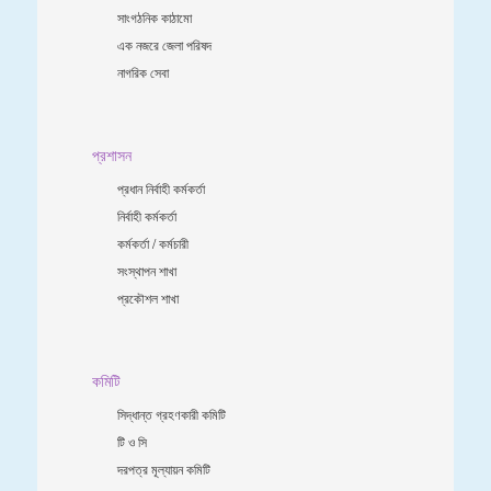
সাংগঠনিক কাঠামো
এক নজরে জেলা পরিষদ
নাগরিক সেবা
প্রশাসন
প্রধান নির্বাহী কর্মকর্তা
নির্বাহী কর্মকর্তা
কর্মকর্তা / কর্মচারী
সংস্থাপন শাখা
প্রকৌশল শাখা
কমিটি
সিদ্ধান্ত গ্রহণকারী কমিটি
টি ও সি
দরপত্র মূল্যায়ন কমিটি