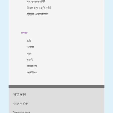
গাছ মূল্যায়ন কমিটি
নিয়োগ ও পদোন্নতি কমিটি
স্বচ্ছতা ও জবাবদিহিতা
সম্পদ
জমি
খেয়াঘাট
পুকুর
মার্কেট
ডাকবাংলো
অডিটরিয়াম
সাইট ম্যাপ
ওয়েব এডমিন
ফিডব্যাক ফরম